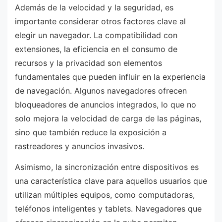
Además de la velocidad y la seguridad, es
importante considerar otros factores clave al
elegir un navegador. La compatibilidad con
extensiones, la eficiencia en el consumo de
recursos y la privacidad son elementos
fundamentales que pueden influir en la experiencia
de navegación. Algunos navegadores ofrecen
bloqueadores de anuncios integrados, lo que no
solo mejora la velocidad de carga de las páginas,
sino que también reduce la exposición a
rastreadores y anuncios invasivos.
Asimismo, la sincronización entre dispositivos es
una característica clave para aquellos usuarios que
utilizan múltiples equipos, como computadoras,
teléfonos inteligentes y tablets. Navegadores que