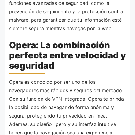
funciones avanzadas de seguridad, como la
prevención de seguimiento y la protección contra
malware, para garantizar que tu información esté
siempre segura mientras navegas por la web.
Opera: La combinación
perfecta entre velocidad y
seguridad
Opera es conocido por ser uno de los
navegadores más rápidos y seguros del mercado.
Con su función de VPN integrada, Opera te brinda
la posibilidad de navegar de forma anónima y
segura, protegiendo tu privacidad en línea.
Además, su diseño ligero y su interfaz intuitiva
hacen que la navegación sea una experiencia