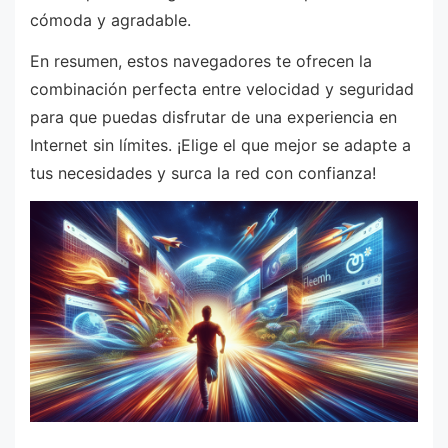
cómoda y agradable.
En resumen, estos navegadores te ofrecen la
combinación perfecta entre velocidad y seguridad
para que puedas disfrutar de una experiencia en
Internet sin límites. ¡Elige el que mejor se adapte a
tus necesidades y surca la red con confianza!