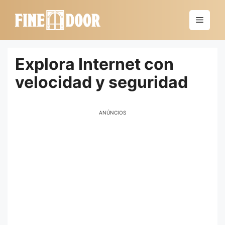
Saltar
al
Menú
contenido
Explora Internet con
velocidad y seguridad
ANÚNCIOS