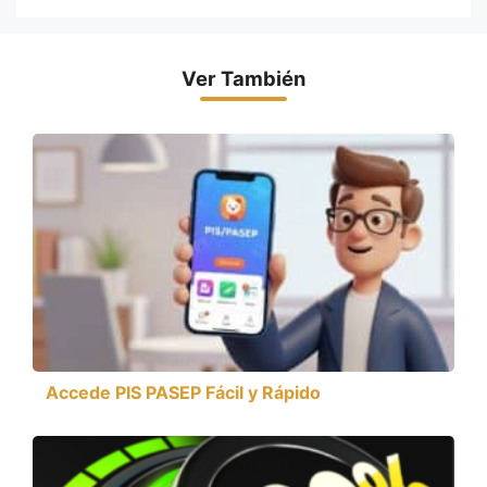
Ver También
Accede PIS PASEP Fácil y Rápido