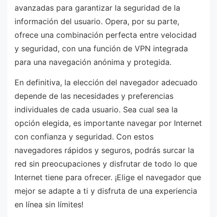
avanzadas para garantizar la seguridad de la
información del usuario. Opera, por su parte,
ofrece una combinación perfecta entre velocidad
y seguridad, con una función de VPN integrada
para una navegación anónima y protegida.
En definitiva, la elección del navegador adecuado
depende de las necesidades y preferencias
individuales de cada usuario. Sea cual sea la
opción elegida, es importante navegar por Internet
con confianza y seguridad. Con estos
navegadores rápidos y seguros, podrás surcar la
red sin preocupaciones y disfrutar de todo lo que
Internet tiene para ofrecer. ¡Elige el navegador que
mejor se adapte a ti y disfruta de una experiencia
en línea sin límites!