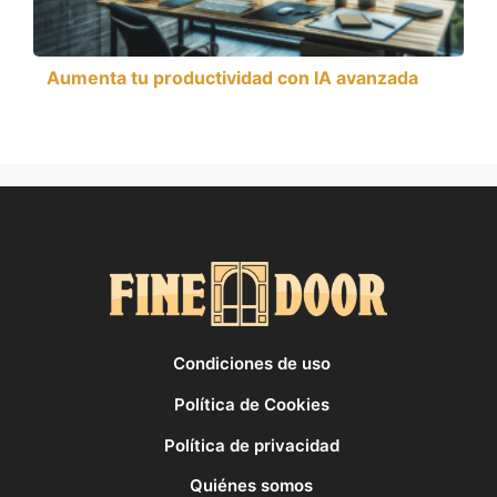
Aumenta tu productividad con IA avanzada
Condiciones de uso
Política de Cookies
Política de privacidad
Quiénes somos