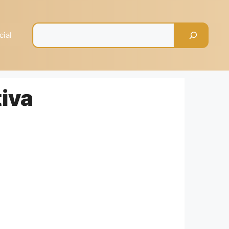
Pesquisar
cial
tiva