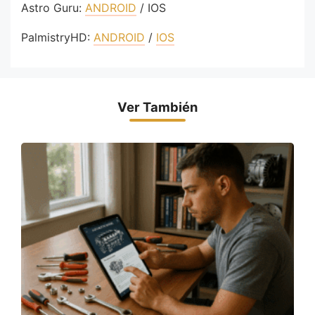
Astro Guru:
ANDROID
/ IOS
PalmistryHD:
ANDROID
/
IOS
Ver También