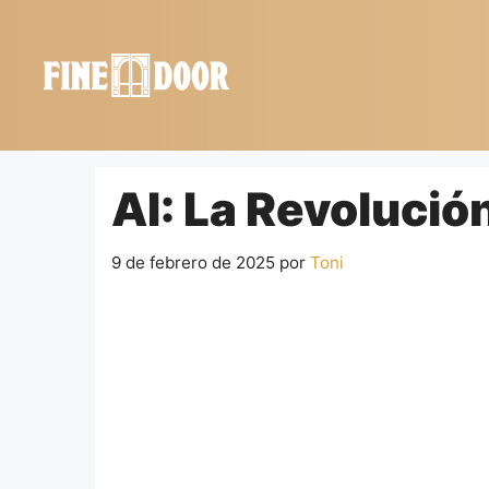
Saltar
al
contenido
AI: La Revolució
9 de febrero de 2025
por
Toni