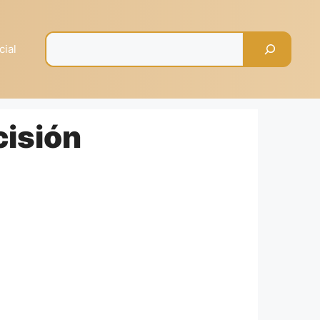
Pesquisar
cial
cisión