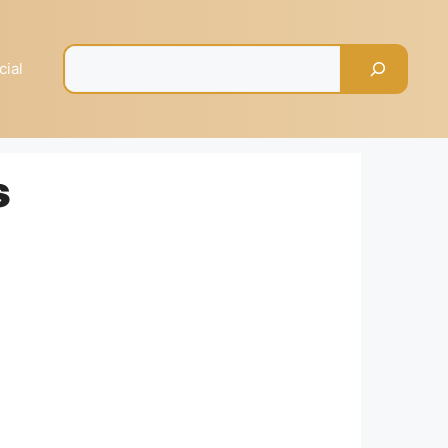
Pesquisar
cial
s