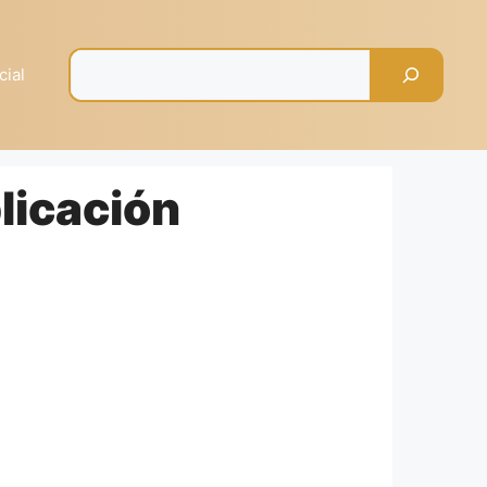
Pesquisar
cial
licación