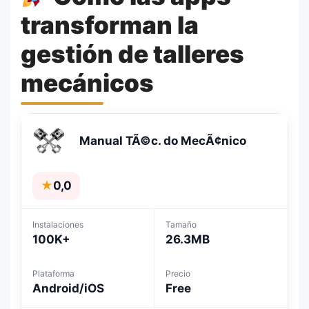
transforman la
gestión de talleres
mecánicos
Manual TÃ©c. do MecÃ¢nico
★
0,0
Instalaciones
Tamaño
100K+
26.3MB
Plataforma
Precio
Android/iOS
Free