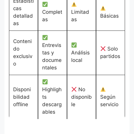
Estadísti
cas
Complet
Limitad
detallad
Básicas
as
as
as
Conteni
Entrevis
do
Solo
tas y
Análisis
exclusiv
partidos
docume
local
o
ntales
Disponi
Highligh
No
bilidad
ts
disponib
Según
offline
descarg
le
servicio
ables