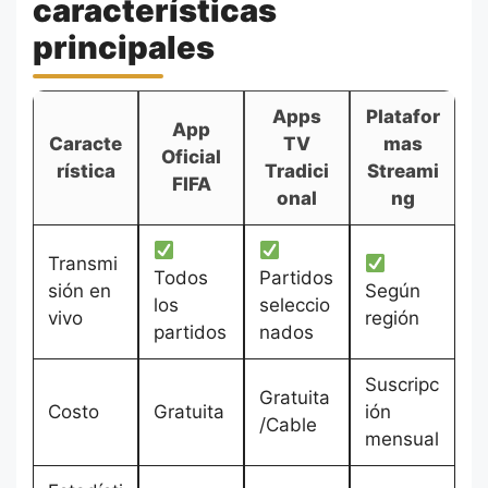
características
principales
Apps
Platafor
App
Caracte
TV
mas
Oficial
rística
Tradici
Streami
FIFA
onal
ng
Transmi
Todos
Partidos
sión en
Según
los
seleccio
vivo
región
partidos
nados
Suscripc
Gratuita
Costo
Gratuita
ión
/Cable
mensual