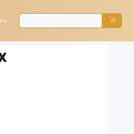
Pesquisar
cial
X