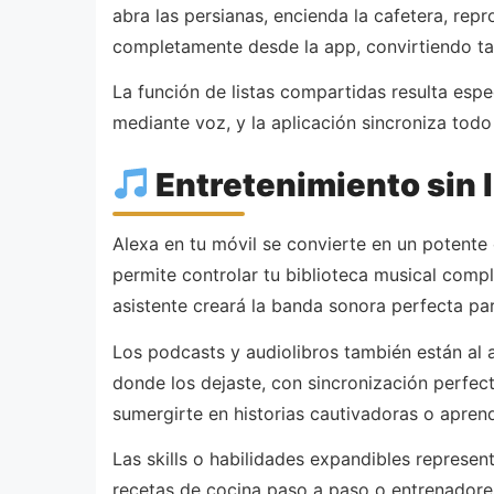
abra las persianas, encienda la cafetera, repr
completamente desde la app, convirtiendo tare
La función de listas compartidas resulta esp
mediante voz, y la aplicación sincroniza tod
Entretenimiento sin l
Alexa en tu móvil se convierte en un potente
permite controlar tu biblioteca musical compl
asistente creará la banda sonora perfecta p
Los podcasts y audiolibros también están al a
donde los dejaste, con sincronización perfec
sumergirte en historias cautivadoras o apren
Las skills o habilidades expandibles represe
recetas de cocina paso a paso o entrenadores 