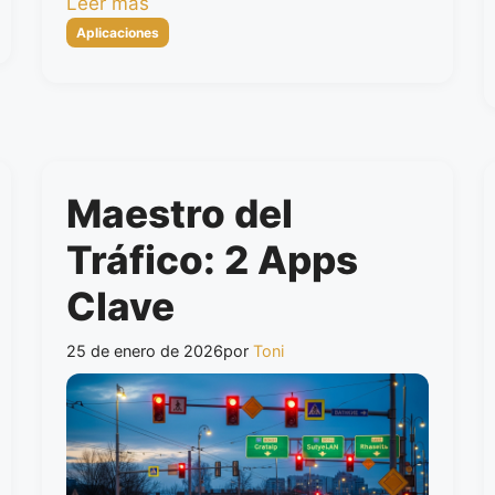
Leer más
Categorías
Aplicaciones
Maestro del
Tráfico: 2 Apps
Clave
25 de enero de 2026
por
Toni