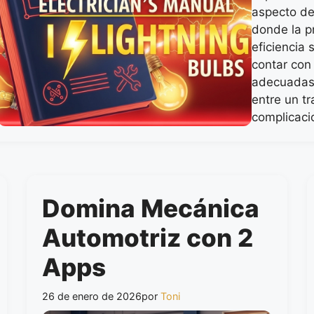
aspecto del
donde la pr
eficiencia
contar con
adecuadas 
entre un t
complicaci
Domina Mecánica
Automotriz con 2
Apps
26 de enero de 2026
por
Toni