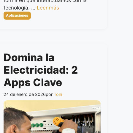
forma en que interactuamos con la
tecnología. …
Leer más
Categorías
Aplicaciones
Domina la
Electricidad: 2
Apps Clave
24 de enero de 2026
por
Toni