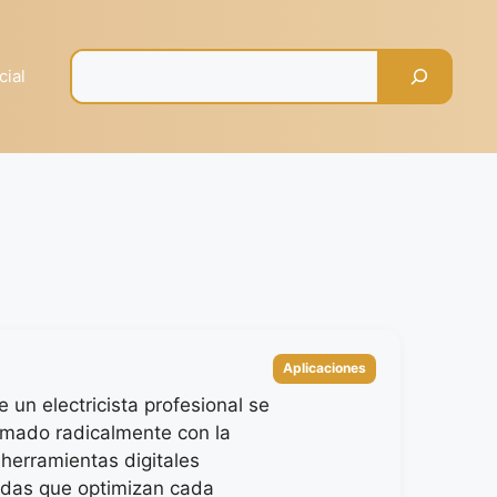
Pesquisar
cial
Categorías
Aplicaciones
e un electricista profesional se
rmado radicalmente con la
 herramientas digitales
adas que optimizan cada