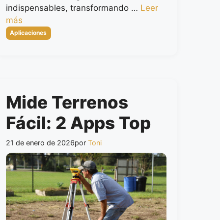
indispensables, transformando …
Leer
más
Categorías
Aplicaciones
Mide Terrenos
Fácil: 2 Apps Top
21 de enero de 2026
por
Toni