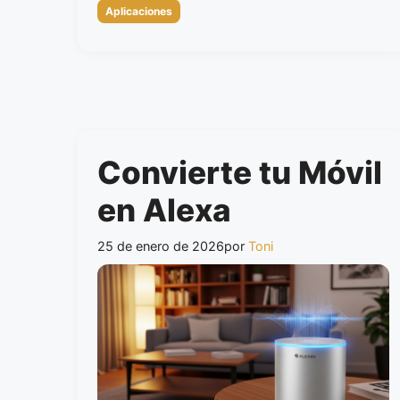
Categorías
Aplicaciones
Convierte tu Móvil
en Alexa
25 de enero de 2026
por
Toni