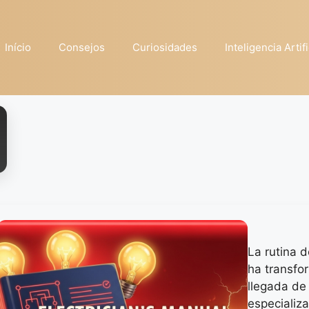
Início
Consejos
Curiosidades
Inteligencia Artifi
La rutina d
ha transfo
llegada de
especializ