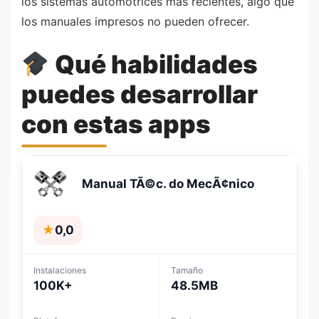
los sistemas automotrices más recientes, algo que
los manuales impresos no pueden ofrecer.
Qué habilidades
puedes desarrollar
con estas apps
Manual TÃ©c. do MecÃ¢nico
★
0,0
Instalaciones
Tamaño
100K+
48.5MB