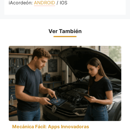
iAcordeón:
ANDROID
/ IOS
Ver También
Mecánica Fácil: Apps Innovadoras