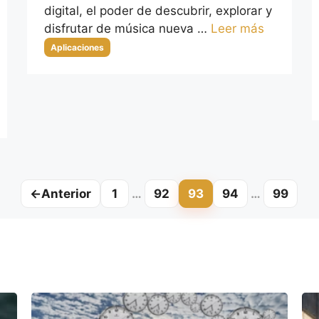
digital, el poder de descubrir, explorar y
disfrutar de música nueva …
Leer más
Categorías
Aplicaciones
←
Anterior
1
…
92
93
94
…
99
Página
Página
Página
Página
Págin