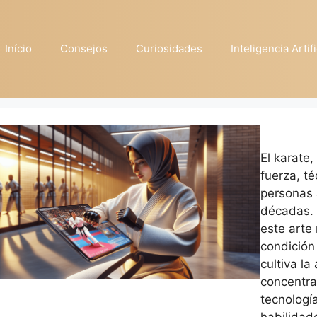
Início
Consejos
Curiosidades
Inteligencia Artifi
El karate
fuerza, t
personas 
décadas.
este arte 
condición
cultiva la
concentra
tecnologí