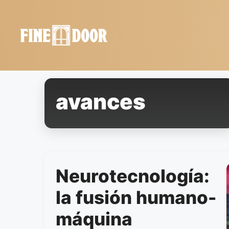
Saltar
al
contenido
avances
Neurotecnología:
la fusión humano-
máquina