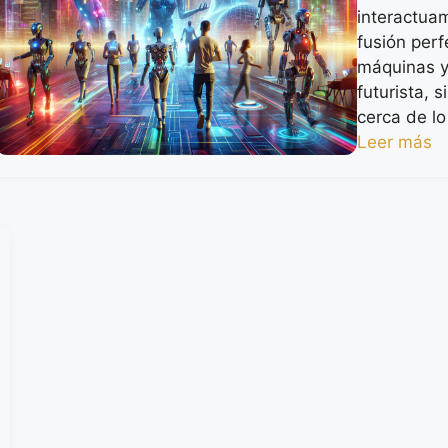
interactua
fusión per
máquinas y
futurista, 
cerca de l
Leer más