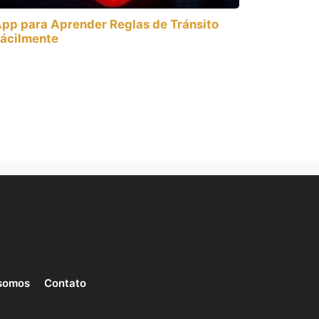
pp para Aprender Reglas de Tránsito
ácilmente
somos
Contato