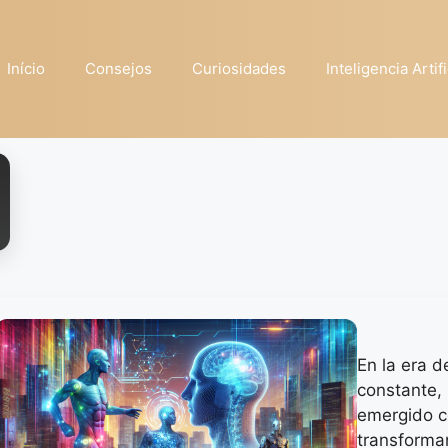
Início
Consejos
Curiosidades
Inteligencia Artifi
En la era d
constante, 
emergido c
transforma