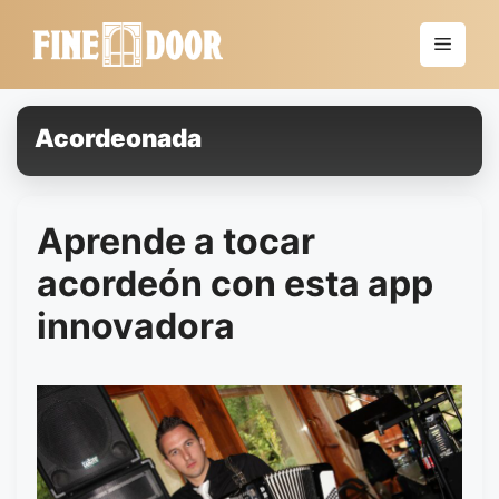
Saltar
al
Menú
contenido
Acordeonada
Aprende a tocar
acordeón con esta app
innovadora