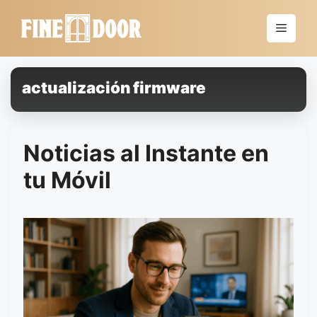
Saltar
al
Menú
contenido
actualización firmware
Noticias al Instante en
tu Móvil