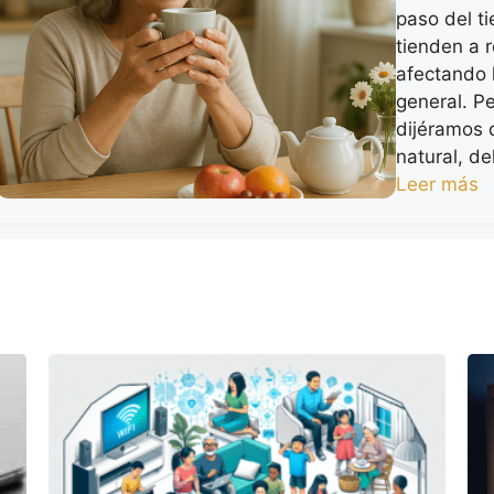
paso del t
tienden a r
afectando l
general. Pe
dijéramos 
natural, de
Leer más