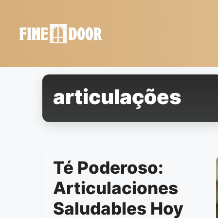
Saltar
al
contenido
articulações
Té Poderoso:
Articulaciones
Saludables Hoy