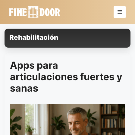
Saltar
al
Menú
contenido
Rehabilitación
Apps para
articulaciones fuertes y
sanas