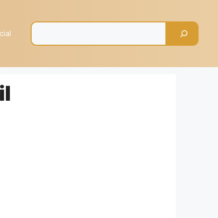
Pesquisar
cial
il