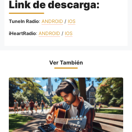
Link de descarga:
TuneIn Radio
:
ANDROID
/
IOS
iHeartRadio
:
ANDROID
/
IOS
Ver También