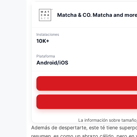
Matcha & CO. Matcha and mor
Instalaciones
10K+
Plataforma
Android/iOS
La información sobre tamaño, 
Además de despertarte, este té tiene superpo
resumen, es como un abrazo cálido, pero en v