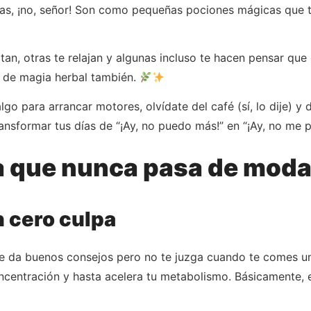
bas, ¡no, señor! Son como pequeñas pociones mágicas que t
rtan, otras te relajan y algunas incluso te hacen pensar que
o de magia herbal también.
go para arrancar motores, olvídate del café (sí, lo dije) y 
nsformar tus días de “¡Ay, no puedo más!” en “¡Ay, no me p
da que nunca pasa de mod
n cero culpa
e da buenos consejos pero no te juzga cuando te comes un
ncentración y hasta acelera tu metabolismo. Básicamente, e