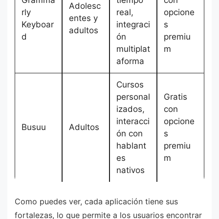
Gramma
tiempo
con
Adolesc
rly
real,
opcione
entes y
Keyboar
integraci
s
adultos
d
ón
premiu
multiplat
m
aforma
Cursos
personal
Gratis
izados,
con
interacci
opcione
Busuu
Adultos
ón con
s
hablant
premiu
es
m
nativos
Como puedes ver, cada aplicación tiene sus
fortalezas, lo que permite a los usuarios encontrar