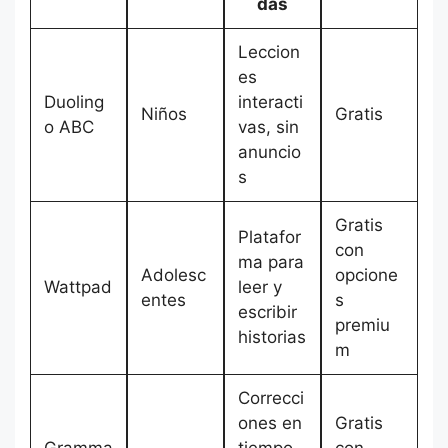
das
Leccion
es
Duoling
interacti
Niños
Gratis
o ABC
vas, sin
anuncio
s
Gratis
Platafor
con
ma para
Adolesc
opcione
Wattpad
leer y
entes
s
escribir
premiu
historias
m
Correcci
ones en
Gratis