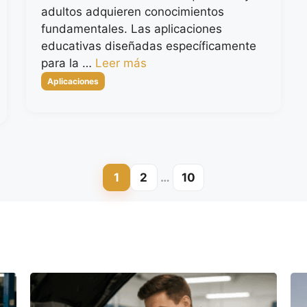
adultos adquieren conocimientos
fundamentales. Las aplicaciones
educativas diseñadas específicamente
para la …
Leer más
Categorías
Aplicaciones
1
2
…
10
Página
Página
Página