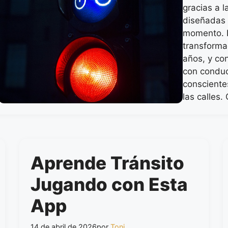
gracias a l
diseñadas 
momento. L
transforma
años, y con
con conduc
consciente
las calles
Aprende Tránsito
Jugando con Esta
App
14 de abril de 2026
por
Toni