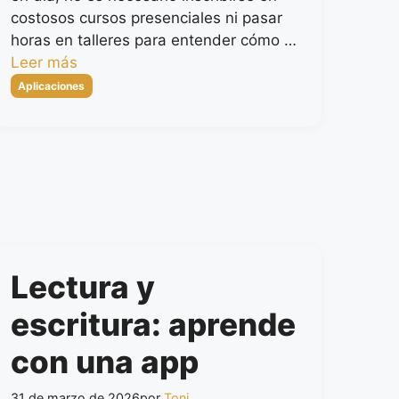
costosos cursos presenciales ni pasar
horas en talleres para entender cómo …
Leer más
Categorías
Aplicaciones
Lectura y
escritura: aprende
con una app
31 de marzo de 2026
por
Toni