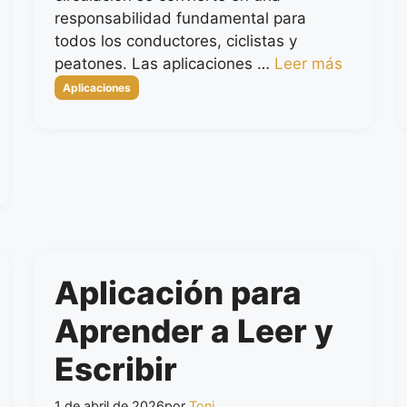
responsabilidad fundamental para
todos los conductores, ciclistas y
peatones. Las aplicaciones …
Leer más
Categorías
Aplicaciones
Aplicación para
Aprender a Leer y
Escribir
1 de abril de 2026
por
Toni