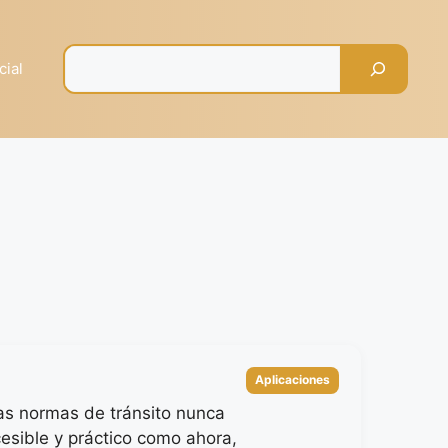
Pesquisar
cial
Categorías
Aplicaciones
as normas de tránsito nunca
cesible y práctico como ahora,