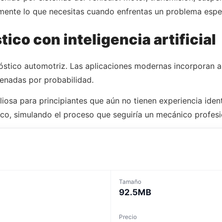
amente lo que necesitas cuando enfrentas un problema espec
ico con inteligencia artificial
óstico automotriz. Las aplicaciones modernas incorporan as
denadas por probabilidad.
liosa para principiantes que aún no tienen experiencia ide
ico, simulando el proceso que seguiría un mecánico profesi
Tamaño
92.5MB
Precio