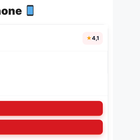
hone
★
4,1