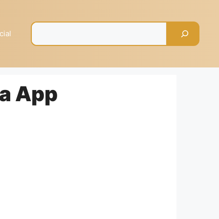
Pesquisar
cial
va App