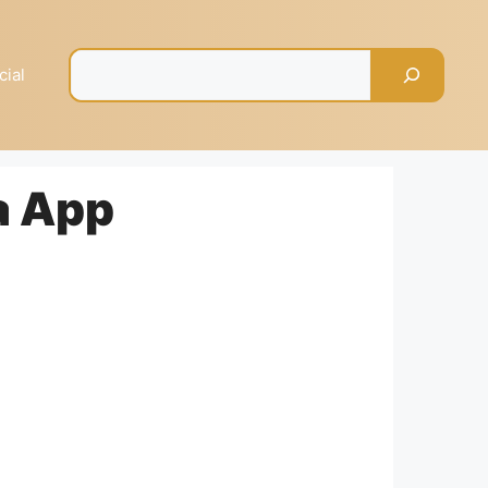
Pesquisar
cial
a App