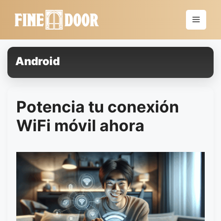
Saltar
al
Menú
contenido
Android
Potencia tu conexión
WiFi móvil ahora