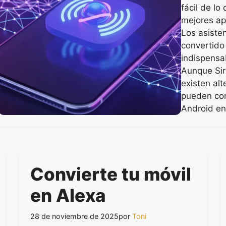
fácil de lo
mejores ap
Los asisten
convertid
indispensab
Aunque Sir
existen al
pueden conv
Android en
Convierte tu móvil
en Alexa
28 de noviembre de 2025
por
Toni