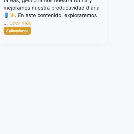
tareas, gestionamos nuestra rutina y
mejoramos nuestra productividad diaria
. En este contenido, exploraremos
…
Leer más
Categorías
Aplicaciones