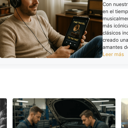
Con nuestr
en el tiem
musicalme
más icónic
clásicos in
creado una
amantes de
Leer más