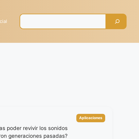
Pesquisar
cial
Categorías
Aplicaciones
as poder revivir los sonidos
ron generaciones pasadas?