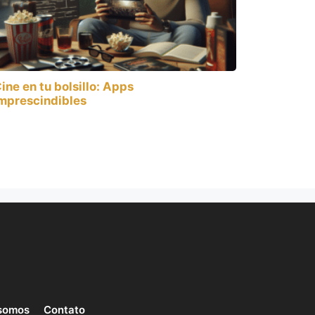
ine en tu bolsillo: Apps
mprescindibles
somos
Contato