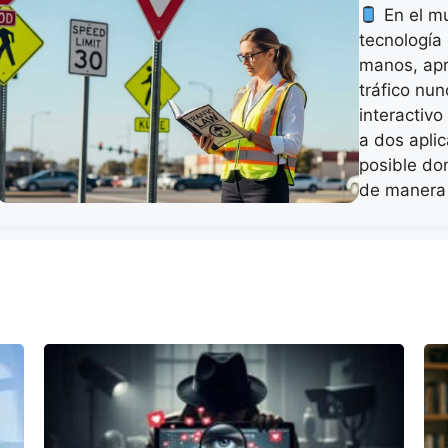
En el mu
tecnología
manos, apr
tráfico nun
interactivo
a dos apli
posible dom
de manera