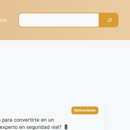
Pesquisar
cial
Categorías
Aplicaciones
o para convertirte en un
experto en seguridad vial?