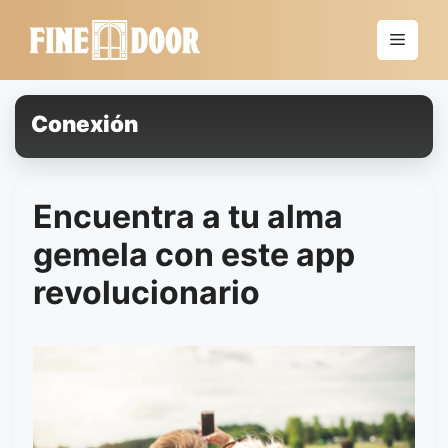
Saltar
al
Menú
contenido
Conexión
Encuentra a tu alma
gemela con este app
revolucionario