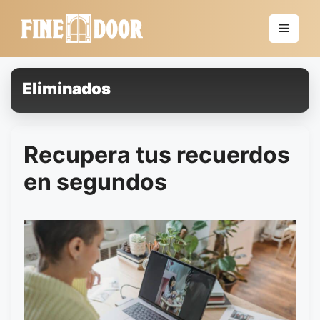
Saltar
al
Menú
contenido
Eliminados
Recupera tus recuerdos
en segundos