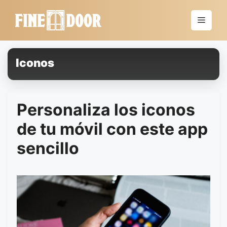
Saltar
al
Menú
contenido
Iconos
Personaliza los iconos
de tu móvil con este app
sencillo