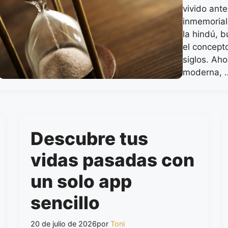
vivido ant
inmemorial
la hindú, 
el concept
siglos. Aho
moderna,
Descubre tus
vidas pasadas con
un solo app
sencillo
20 de julio de 2026
por
Toni