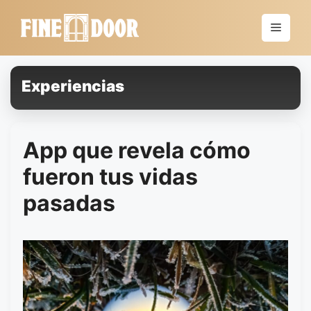
Saltar
al
Menú
contenido
Experiencias
App que revela cómo
fueron tus vidas
pasadas