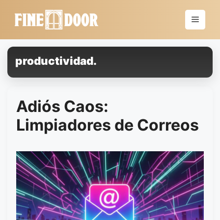
Saltar
al
Menú
contenido
productividad.
Adiós Caos:
Limpiadores de Correos