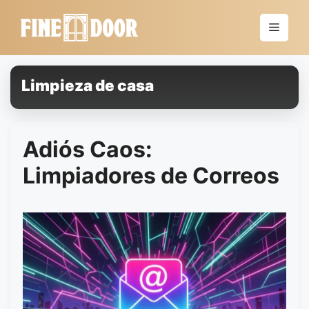
Saltar
al
Menú
contenido
Limpieza de casa
Adiós Caos:
Limpiadores de Correos