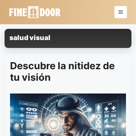
Saltar
al
Menú
contenido
salud visual
Descubre la nitidez de
tu visión