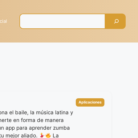
Pesquisar
cial
Categorías
Aplicaciones
ona el baile, la música latina y
nerte en forma de manera
 un app para aprender zumba
tu mejor aliado.
La