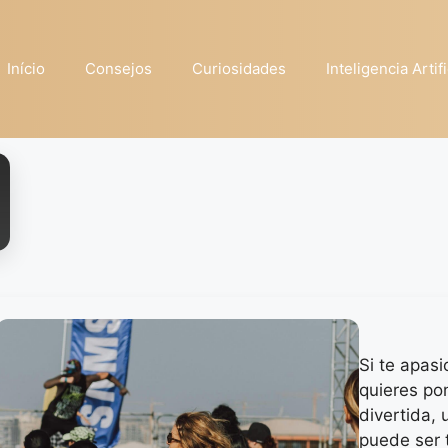
Início
Consejos
Curiosidades
Inteligencia Artifi
Si te apasi
quieres po
divertida,
puede ser 