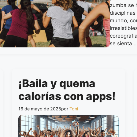
zumba se h
disciplinas
mundo, com
irresistibl
coreografi
se sienta 
¡Baila y quema
calorías con apps!
16 de mayo de 2025
por
Toni