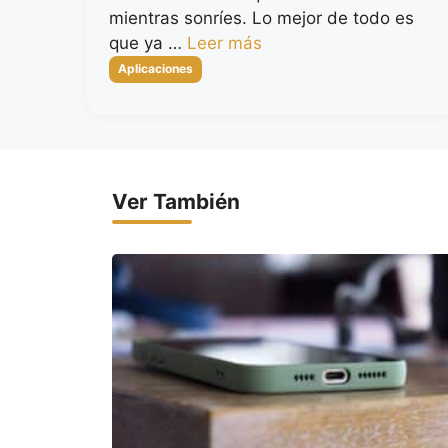
mientras sonríes. Lo mejor de todo es
que ya …
Leer más
Categorías
Aplicaciones
Ver También