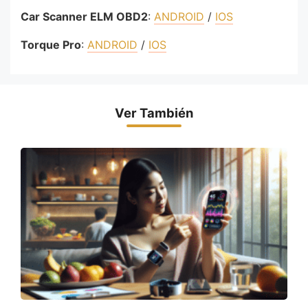
Car Scanner ELM OBD2
:
ANDROID
/
IOS
Torque Pro
:
ANDROID
/
IOS
Ver También