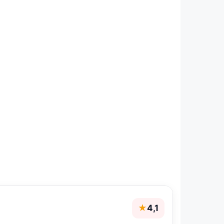
★
4,1