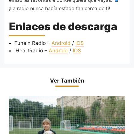
¡La radio nunca había estado tan cerca de ti!
Enlaces de descarga
TuneIn Radio –
Android
/
IOS
iHeartRadio –
Android
/
IOS
Ver También