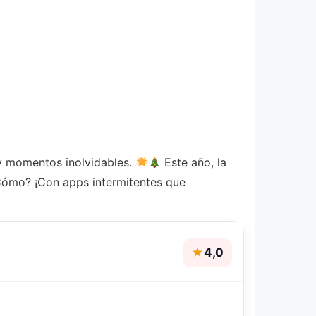
s y momentos inolvidables.
Este año, la
¿Cómo? ¡Con apps intermitentes que
★
4,0