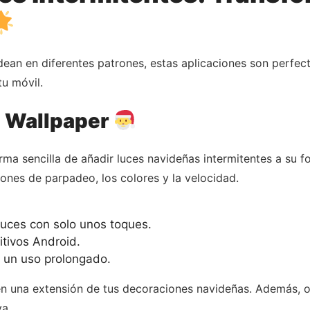
ean en diferentes patrones, estas aplicaciones son perfecta
tu móvil.
e Wallpaper
rma sencilla de añadir luces navideñas intermitentes a su 
ones de parpadeo, los colores y la velocidad.
 luces con solo unos toques.
itivos Android.
 un uso prolongado.
en una extensión de tus decoraciones navideñas. Además, of
va.