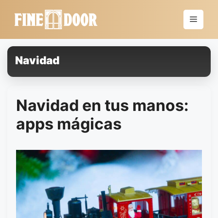
Saltar
al
Menú
contenido
Navidad
Navidad en tus manos:
apps mágicas