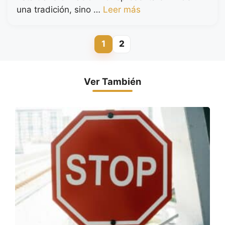
una tradición, sino …
Leer más
1
2
Página
Página
Ver También