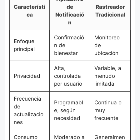
Característi
de
Rastreador
ca
Notificació
Tradicional
n
Confirmació
Monitoreo
Enfoque
n de
de
principal
bienestar
ubicación
Alta,
Variable, a
Privacidad
controlada
menudo
por usuario
limitada
Frecuencia
Programabl
Continua o
de
e, según
muy
actualizacio
necesidad
frecuente
nes
Consumo
Moderado a
Generalmen