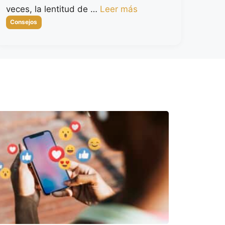
veces, la lentitud de …
Leer más
Categorías
Consejos