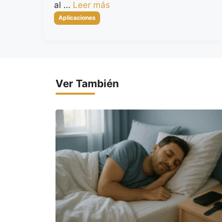
al …
Leer más
Categorías
Aplicaciones
Ver También