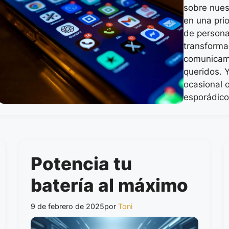
sobre nues
en una pri
de person
transforma
comunicam
queridos. 
ocasional 
esporádico
Potencia tu
batería al máximo
9 de febrero de 2025
por
Toni