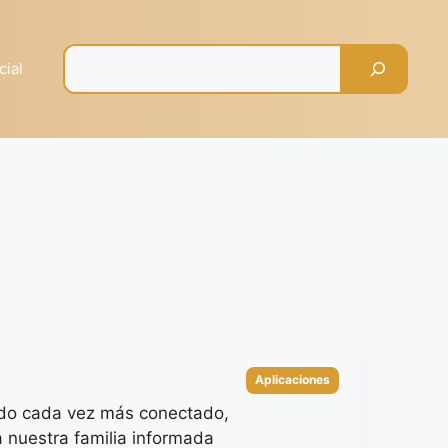
Pesquisar
cial
Categorías
Aplicaciones
do cada vez más conectado,
 nuestra familia informada