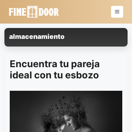
Saltar
al
Menú
contenido
almacenamiento
Encuentra tu pareja
ideal con tu esbozo