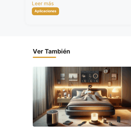
Leer más
Categorías
Aplicaciones
Ver También