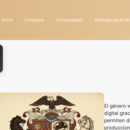
Início
Consejos
Curiosidades
Inteligencia Artifi
El género 
digital gra
permiten di
produccion